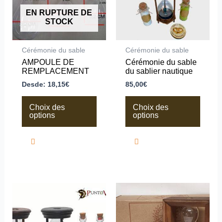
options
options
peuvent
peuvent
EN RUPTURE DE
être
être
STOCK
choisies
choisies
sur
sur
la
la
Cérémonie du sable
Cérémonie du sable
page
page
AMPOULE DE
Cérémonie du sable
du
du
REMPLACEMENT
du sablier nautique
produit
produit
Desde:
18,15
€
85,00
€
Choix des
Choix des
options
options
Ce
Ce
produit
produit
a
a
plusieurs
plusieurs