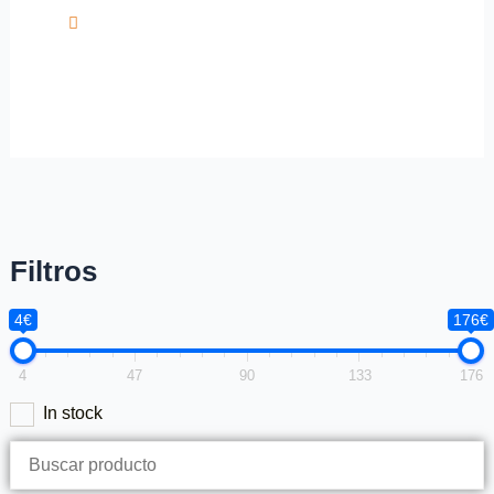
Filtros
4€
176€
4
47
90
133
176
In stock