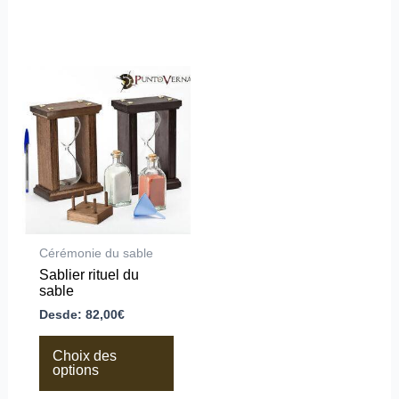
Ce
produit
a
plusieurs
variations.
Les
options
peuvent
être
choisies
sur
la
Cérémonie du sable
page
Sablier rituel du
du
sable
produit
Desde:
82,00
€
Choix des
options