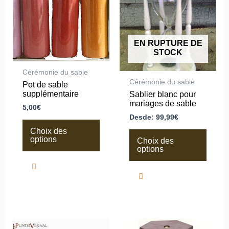
plusieurs
plusieurs
variations.
variations.
Les
Les
options
options
peuvent
peuvent
EN RUPTURE DE
être
être
STOCK
choisies
choisies
sur
sur
Cérémonie du sable
la
la
Cérémonie du sable
Pot de sable
page
page
supplémentaire
Sablier blanc pour
du
du
mariages de sable
produit
produit
5,00
€
Desde:
99,99
€
Choix des
options
Choix des
options
Ce
Ce