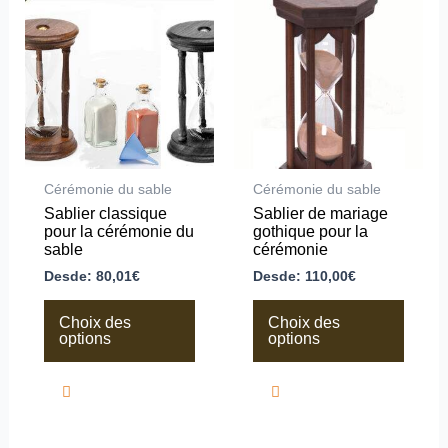
produit
produit
a
a
plusieurs
plusieurs
variations.
variations.
Les
Les
options
options
peuvent
peuvent
être
être
choisies
choisies
sur
sur
la
la
Cérémonie du sable
Cérémonie du sable
page
page
Sablier classique
Sablier de mariage
du
du
pour la cérémonie du
gothique pour la
produit
produit
sable
cérémonie
Desde:
80,01
€
Desde:
110,00
€
Choix des
Choix des
options
options