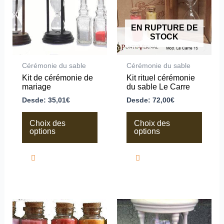
variations.
variations.
Les
Les
options
options
peuvent
peuvent
EN RUPTURE DE
être
être
STOCK
choisies
choisies
sur
sur
la
la
Cérémonie du sable
Cérémonie du sable
page
page
Kit de cérémonie de
Kit rituel cérémonie
du
du
mariage
du sable Le Carre
produit
produit
Desde:
35,01
€
Desde:
72,00
€
Choix des
Choix des
options
options
Ce
Ce
produit
produit
a
a