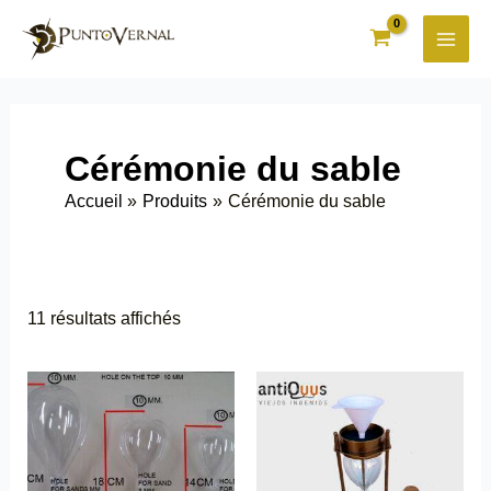
Aller
au
contenu
Cérémonie du sable
Accueil
Produits
Cérémonie du sable
11 résultats affichés
Ce
Ce
produit
produit
a
a
plusieurs
plusieurs
variations.
variations.
Les
Les