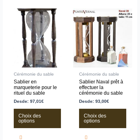
Ce
Ce
produit
produit
a
a
plusieurs
plusieurs
variations.
variations.
Les
Les
options
options
peuvent
peuvent
être
être
choisies
choisies
sur
sur
la
la
Cérémonie du sable
Cérémonie du sable
page
page
Sablier en
Sablier Naval prêt à
du
du
marqueterie pour le
effectuer la
produit
produit
rituel du sable
cérémonie du sable
Desde:
97,01
€
Desde:
93,00
€
Choix des
Choix des
options
options