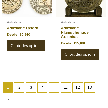
peuvent
peuv
être
être
choisies
chois
sur
sur
la
la
page
page
Astrolabe
Astrolabe
du
du
Astrolabe Oxford
Astrolabe
produit
produ
Planisphérique
Desde:
35,94
€
Arsenius
Desde:
115,00
€
Choix des options
Choix des options
1
2
3
4
…
11
12
13
→