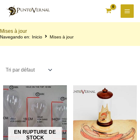
Aller
au
contenu
Mises à jour
Navegando en:
Inicio
Mises à jour
Ce
produit
a
plusieurs
variations.
Les
options
peuvent
EN RUPTURE DE
être
STOCK
choisies