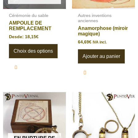
sur
la
page
Cérémonie du sable
Autres inventions
du
anciennes
AMPOULE DE
produit
Anamorphose (miroir
REMPLACEMENT
magique)
Desde:
18,15
€
64,69
€
IVA incl.
Choix des options
Ajouter au panier
Ce
produ
a
plusi
varia
Les
optio
peuv