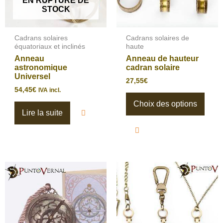
EN RUPTURE DE
être
STOCK
chois
sur
la
page
Cadrans solaires
Cadrans solaires de
du
équatoriaux et inclinés
haute
produ
Anneau
Anneau de hauteur
astronomique
cadran solaire
Universel
27,55
€
54,45
€
IVA incl.
Choix des options
Lire la suite
Ce
Ce
produit
produ
a
a
plusieurs
plusi
variations.
varia
Les
Les
options
optio