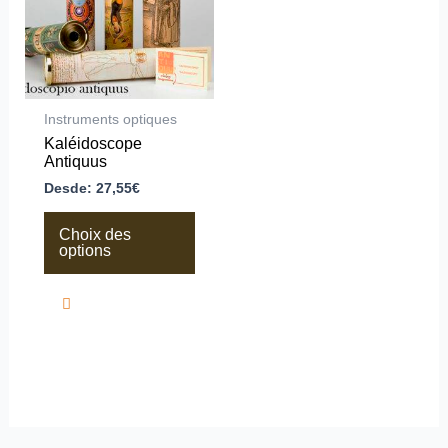
Les
options
peuvent
être
choisies
sur
la
Instruments optiques
page
Kaléidoscope
du
Antiquus
produit
Desde:
27,55
€
Choix des
options