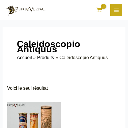
Aller
au
contenu
Caleidoscopio
Antiquus
Accueil
Produits
Caleidoscopio Antiquus
Voici le seul résultat
Ce
produit
a
plusieurs
variations.