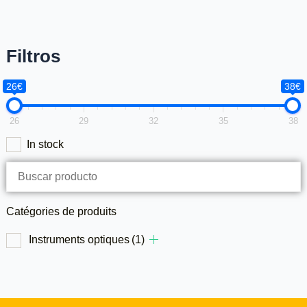
Filtros
26€
38€
26
29
32
35
38
In stock
Catégories de produits
Instruments optiques
(1)