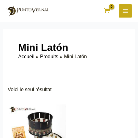
Aller
au
contenu
Mini Latón
Accueil
Produits
Mini Latón
Voici le seul résultat
Ce
produit
a
plusieurs
variations.
Les