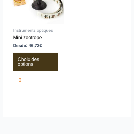
options
peuvent
être
choisies
sur
la
Instruments optiques
page
Mini zootrope
du
produit
Desde:
46,72
€
Choix des
options