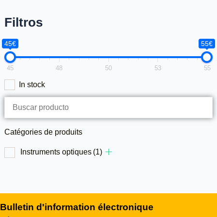
Filtros
45€
55€
45
48
50
53
55
In stock
Catégories de produits
Instruments optiques
(1)
Bulletin d'information électronique