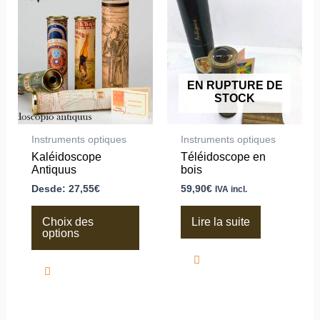
produit
a
plusieurs
variations.
Les
options
peuvent
EN RUPTURE DE
être
STOCK
choisies
sur
la
Instruments optiques
Instruments optiques
page
Kaléidoscope
Téléidoscope en
du
Antiquus
bois
produit
Desde:
27,55
€
59,90
€
IVA incl.
Choix des
Lire la suite
options