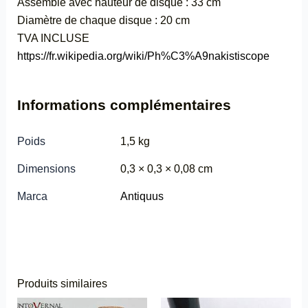
Assemblé avec hauteur de disque : 33 cm
Diamètre de chaque disque : 20 cm
TVA INCLUSE
https://fr.wikipedia.org/wiki/Ph%C3%A9nakistiscope
Informations complémentaires
Poids
1,5 kg
Dimensions
0,3 × 0,3 × 0,08 cm
Marca
Antiquus
Produits similaires
Ce