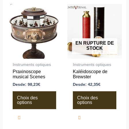
Ce
Ce
produit
produit
a
a
plusieurs
plusieurs
variations.
variations.
Les
Les
options
options
peuvent
peuvent
EN RUPTURE DE
être
être
STOCK
choisies
choisies
sur
sur
la
la
Instruments optiques
Instruments optiques
page
page
Praxinoscope
Kaléidoscope de
du
du
musical Scenes
Brewster
produit
produit
Desde:
98,23
€
Desde:
42,35
€
Choix des
Choix des
options
options