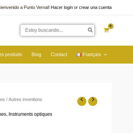
Bienvenido a Punto Vernal!
Hacer login
or
crear una cuenta
Rechercher:
es produits
Blog
Contact
Français
ues
/
Autres inventions
nes
,
Instruments optiques