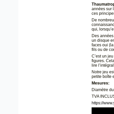
Thaumatro
années sur l
ces principe
De nombreuse
connaissance
qui, lorsqu’e
Des années p
un disque e
faces oui (la
fils ou de c
C’est un jeu
figures. Cel
lire l’intégr
Notre jeu es
petite boîte
Mesures:
Diamètre du 
TVA INCLU
https://www