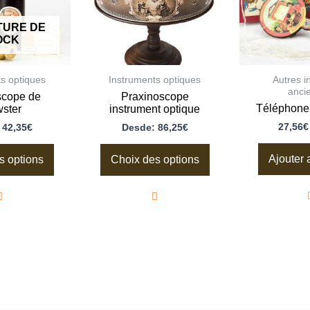
options
options
peuvent
peuvent
TURE DE
être
être
OCK
choisies
choisies
sur
sur
la
la
page
page
s optiques
Instruments optiques
Autres i
du
du
anci
scope de
Praxinoscope
produit
produit
Téléphone
ster
instrument optique
27,56
€
:
42,35
€
Desde:
86,25
€
Ajouter 
s options
Choix des options