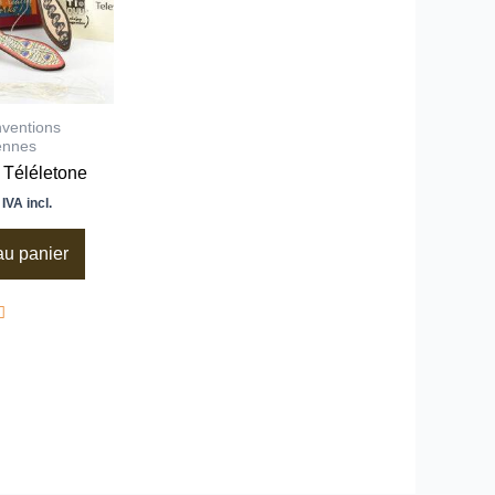
nventions
ennes
 Téléletone
IVA incl.
au panier