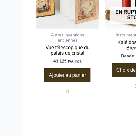
EN RUP
ST
Autres inventions
Instrument
anciennes
Kaléido
Vue télescopique du
Brew
palais de cristal
Desde
43,12
€
IVA incl.
Choix de
Ajouter au panier