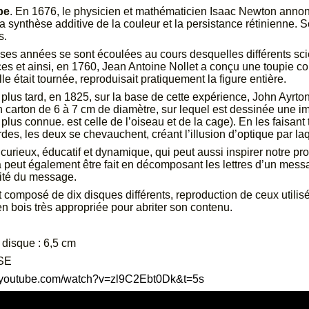
pe
. En 1676, le physicien et mathématicien Isaac Newton annon
a synthèse additive de la couleur et la persistance rétinienne.
s.
s années se sont écoulées au cours desquelles différents scien
s et ainsi, en 1760, Jean Antoine Nollet a conçu une toupie co
lle était tournée, reproduisait pratiquement la figure entière.
lus tard, en 1825, sur la base de cette expérience, John Ayrton
n carton de 6 à 7 cm de diamètre, sur lequel est dessinée une
 plus connue. est celle de l’oiseau et de la cage). En les faisant
ordes, les deux se chevauchent, créant l’illusion d’optique par la
 curieux, éducatif et dynamique, qui peut aussi inspirer notre p
a peut également être fait en décomposant les lettres d’un messag
alité du message.
t composé de dix disques différents, reproduction de ceux utilis
 en bois très appropriée pour abriter son contenu.
disque : 6,5 cm
SE
.youtube.com/watch?v=zl9C2Ebt0Dk&t=5s