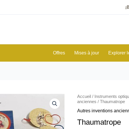
¡
Offres
Mises à jour
Explorer l
quantité
Accueil
/
Instruments optiq
de
anciennes
/ Thaumatrope
Thaumatrope
Autres inventions ancien
Thaumatrope