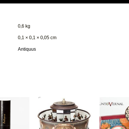
0,6 kg
0,1 × 0,1 × 0,05 cm
Antiquus
Ce
Ce
produit
produit
a
a
plusieurs
plusieurs
variations.
variations.
Les
Les