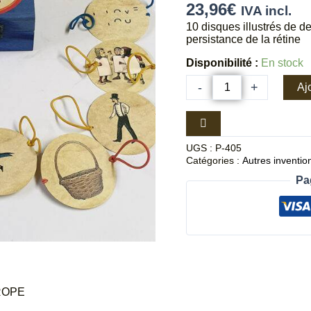
23,96
€
IVA incl.
10 disques illustrés de d
persistance de la rétine
Disponibilité :
En stock
-
+
Aj
UGS :
P-405
Catégories :
Autres inventi
Pa
ROPE