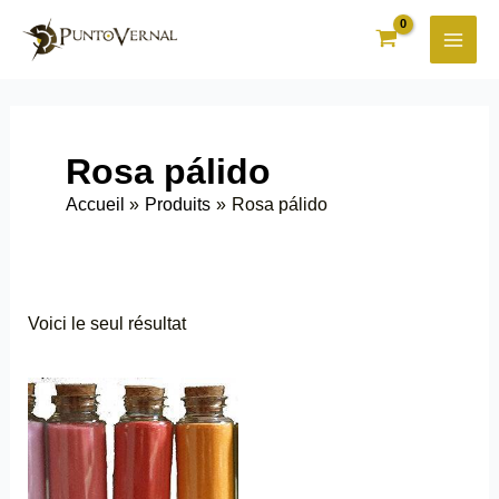
Aller
au
contenu
Rosa pálido
Accueil
Produits
Rosa pálido
Voici le seul résultat
Ce
produit
a
plusieurs
variations.
Les