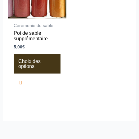
options
peuvent
être
choisies
sur
Cérémonie du sable
la
Pot de sable
page
supplémentaire
du
produit
5,00
€
Choix des
options