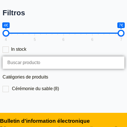
Filtros
4€
7€
4
5
6
6
7
In stock
Catégories de produits
Cérémonie du sable
(8)
Bulletin d'information électronique