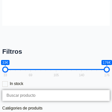
Filtros
33€
176€
33
69
105
140
176
In stock
Catégories de produits