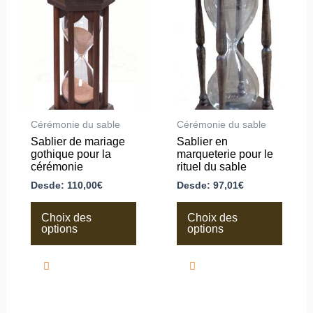
a
a
plusieurs
plusieurs
variations.
variations.
Les
Les
options
options
peuvent
peuvent
être
être
choisies
choisies
sur
sur
la
la
Cérémonie du sable
Cérémonie du sable
page
page
Sablier de mariage
Sablier en
du
du
gothique pour la
marqueterie pour le
produit
produit
cérémonie
rituel du sable
Desde:
110,00
€
Desde:
97,01
€
Choix des
Choix des
options
options