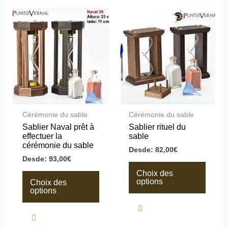
Ce
Ce
produit
produit
a
a
plusieurs
plusieurs
variations.
variations.
Les
Les
options
options
peuvent
peuvent
être
être
choisies
choisies
sur
sur
la
la
Cérémonie du sable
Cérémonie du sable
page
page
Sablier Naval prêt à
Sablier rituel du
du
du
effectuer la
sable
produit
produit
cérémonie du sable
Desde:
82,00
€
Desde:
93,00
€
Choix des
options
Choix des
options