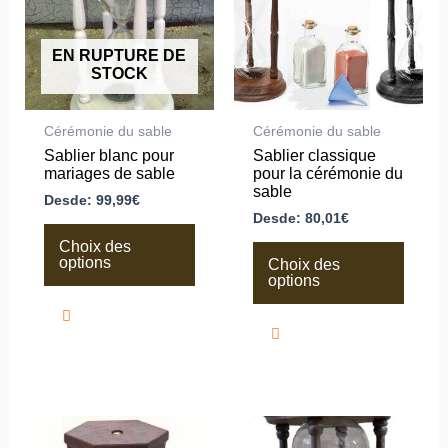
variations.
variations.
Les
Les
options
options
peuvent
peuvent
EN RUPTURE DE
être
être
STOCK
choisies
choisies
sur
sur
la
la
Cérémonie du sable
Cérémonie du sable
page
page
Sablier blanc pour
Sablier classique
du
du
mariages de sable
pour la cérémonie du
produit
produit
sable
Desde:
99,99
€
Desde:
80,01
€
Choix des
options
Choix des
options
Ce
Ce
produit
produit