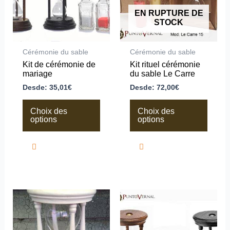
options
options
peuvent
peuvent
EN RUPTURE DE
être
être
STOCK
choisies
choisies
sur
sur
la
la
Cérémonie du sable
Cérémonie du sable
page
page
Kit de cérémonie de
Kit rituel cérémonie
du
du
mariage
du sable Le Carre
produit
produit
Desde:
35,01
€
Desde:
72,00
€
Choix des
Choix des
options
options
Ce
Ce
produit
produit
a
a
plusieurs
plusieurs