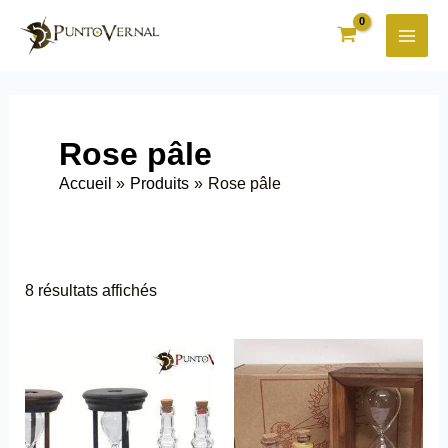
Aller
au
contenu
Rose pâle
Accueil
Produits
Rose pâle
8 résultats affichés
Ce
Ce
produit
produit
a
a
plusieurs
plusieurs
variations.
variations.
Les
Les