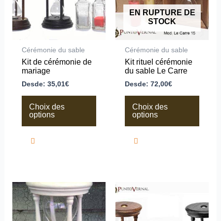
options
options
peuvent
peuvent
EN RUPTURE DE
être
être
STOCK
choisies
choisies
sur
sur
la
la
Cérémonie du sable
Cérémonie du sable
page
page
Kit de cérémonie de
Kit rituel cérémonie
du
du
mariage
du sable Le Carre
produit
produit
Desde:
35,01
€
Desde:
72,00
€
Choix des
Choix des
options
options
Ce
Ce
produit
produit
a
a
plusieurs
plusieurs