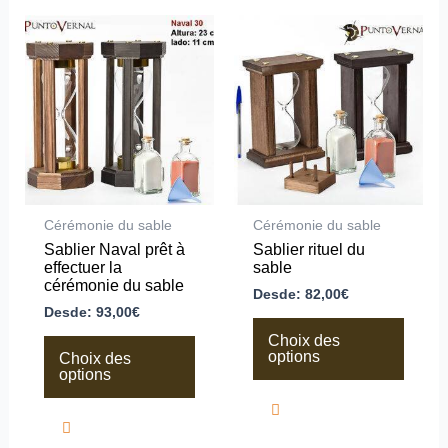
Ce
Ce
produit
produit
a
a
plusieurs
plusieurs
variations.
variations.
Les
Les
options
options
peuvent
peuvent
être
être
choisies
choisies
sur
sur
la
la
Cérémonie du sable
Cérémonie du sable
page
page
Sablier Naval prêt à
Sablier rituel du
du
du
effectuer la
sable
produit
produit
cérémonie du sable
Desde:
82,00
€
Desde:
93,00
€
Choix des
options
Choix des
options