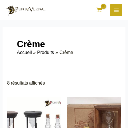
Aller
au
contenu
Crème
Accueil
Produits
Crème
8 résultats affichés
Ce
Ce
produit
produit
a
a
plusieurs
plusieurs
variations.
variations.
Les
Les