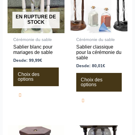
variations.
variations.
Les
Les
options
options
peuvent
peuvent
EN RUPTURE DE
être
être
STOCK
choisies
choisies
sur
sur
la
la
Cérémonie du sable
Cérémonie du sable
page
page
Sablier blanc pour
Sablier classique
du
du
mariages de sable
pour la cérémonie du
produit
produit
sable
Desde:
99,99
€
Desde:
80,01
€
Choix des
options
Choix des
options
Ce
Ce
produit
produit