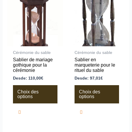
a
a
plusieurs
plusieurs
variations.
variations.
Les
Les
options
options
peuvent
peuvent
être
être
choisies
choisies
sur
sur
la
la
Cérémonie du sable
Cérémonie du sable
page
page
Sablier de mariage
Sablier en
du
du
gothique pour la
marqueterie pour le
produit
produit
cérémonie
rituel du sable
Desde:
110,00
€
Desde:
97,01
€
Choix des
Choix des
options
options