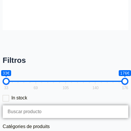
Filtros
33€
176€
33
69
105
140
176
In stock
Catégories de produits