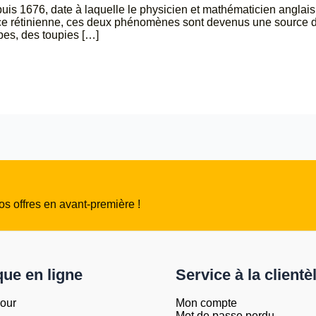
1676, date à laquelle le physicien et mathématicien anglais 
nce rétinienne, ces deux phénomènes sont devenus une source d’
pes, des toupies […]
s offres en avant-première !
que en ligne
Service à la clientè
jour
Mon compte
Mot de passe perdu