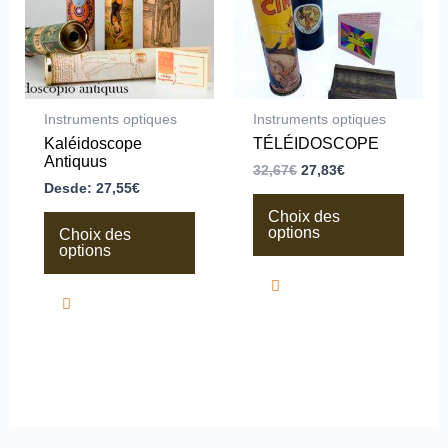
Les
Les
options
options
peuvent
peuvent
être
être
choisies
choisies
sur
sur
la
la
Instruments optiques
Instruments optiques
page
page
Kaléidoscope
TÉLÉIDOSCOPE
du
du
Antiquus
produit
produit
32,67
€
27,83
€
Desde:
27,55
€
Choix des
options
Choix des
options