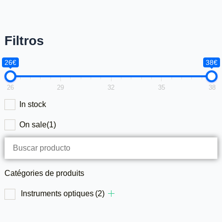
Filtros
26€
38€
26
29
32
35
38
In stock
On sale
(1)
Catégories de produits
Instruments optiques
(2)