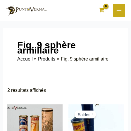
Aller
au
contenu
Fig. 9 sphère
armillaire
Accueil
Produits
Fig. 9 sphère armillaire
2 résultats affichés
Ce
Ce
produit
produit
Soldes !
a
a
plusieurs
plusieurs
variations.
variations.