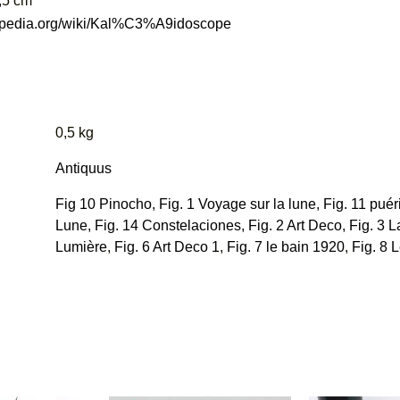
,5 cm
wikipedia.org/wiki/Kal%C3%A9idoscope
0,5 kg
Antiquus
Fig 10 Pinocho
,
Fig. 1 Voyage sur la lune
,
Fig. 11 puéri
Lune
,
Fig. 14 Constelaciones
,
Fig. 2 Art Deco
,
Fig. 3 L
Lumière
,
Fig. 6 Art Deco 1
,
Fig. 7 le bain 1920
,
Fig. 8 