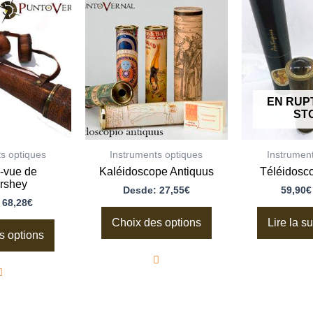
Ce
Ce
produit
produit
a
a
plusieurs
plusieurs
variations.
variations.
Les
Les
options
options
peuvent
peuvent
EN RUP
être
être
ST
choisies
choisies
sur
sur
la
la
page
page
s optiques
Instruments optiques
Instrumen
du
du
-vue de
Kaléidoscope Antiquus
Téléidosc
produit
produit
rshey
Desde:
27,55
€
59,90
€
:
68,28
€
Choix des options
Lire la su
s options