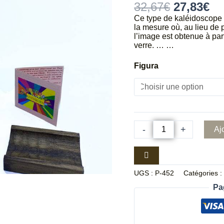
32,67
€
27,83
€
Ce type de kaléidoscope 
la mesure où, au lieu de p
l’image est obtenue à part
verre. … …
Figura
-
+
Aj
UGS :
P-452
Catégories 
Pa