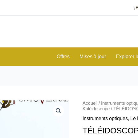
¡
Offres
Mises à jour
Explorer l
quantité
Accueil
/
Instruments optiq
de
Kaléidoscope
/ TÉLÉIDO
TÉLÉIDOSCOPE
Instruments optiques
,
Le 
TÉLÉIDOSCO