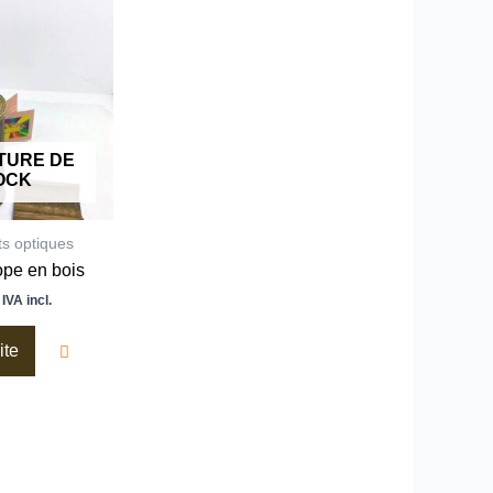
TURE DE
OCK
ts optiques
ope en bois
IVA incl.
ite