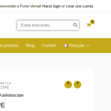
Bienvenido a Punto Vernal!
Hacer login
or
crear una cuenta
Rechercher:
es produits
Blog
Contact
Français
ues
/
Le
SCOPE
Kaléidoscope
PE