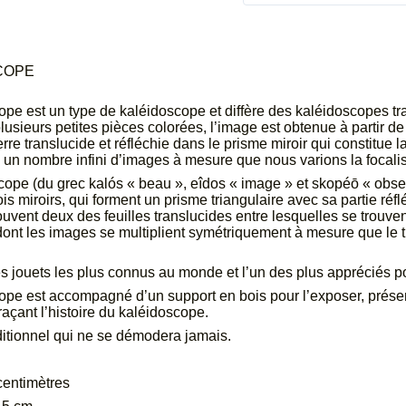
COPE
ope est un type de kaléidoscope et diffère des kaléidoscopes tr
plusieurs petites pièces colorées, l’image est obtenue à partir de
rre translucide et réfléchie dans le prisme miroir qui constitue l
 un nombre infini d’images à mesure que nous varions la focalis
ope (du grec kalós « beau », eîdos « image » et skopéō « obse
is miroirs, qui forment un prisme triangulaire avec sa partie réfl
rouvent deux des feuilles translucides entre lesquelles se trouve
 dont les images se multiplient symétriquement à mesure que le t
es jouets les plus connus au monde et l’un des plus appréciés po
ope est accompagné d’un support en bois pour l’exposer, présent
raçant l’histoire du kaléidoscope.
ditionnel qui ne se démodera jamais.
centimètres