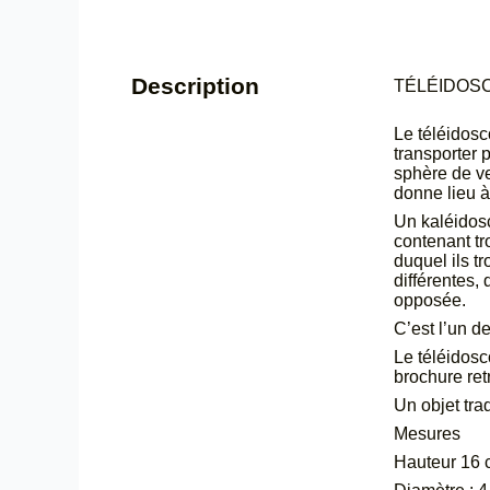
Description
TÉLÉIDOS
Le téléidosc
transporter 
sphère de ve
donne lieu à
Un kaléidosc
contenant tro
duquel ils t
différentes,
opposée.
C’est l’un d
Le téléidosc
brochure ret
Un objet tra
Mesures
Hauteur 16 