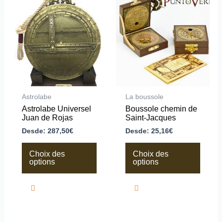
produit
produit
a
a
plusieurs
plusieurs
variations.
variations.
Les
Les
options
options
peuvent
peuvent
être
être
choisies
choisies
sur
sur
la
la
Astrolabe
La boussole
page
page
Astrolabe Universel
Boussole chemin de
du
du
Juan de Rojas
Saint-Jacques
produit
produit
Desde:
287,50
€
Desde:
25,16
€
Choix des
Choix des
options
options