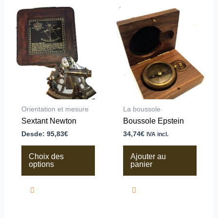
Ce
produit
a
plusieurs
variations.
Les
options
peuvent
être
choisies
sur
la
Orientation et mesure
La boussole
page
Sextant Newton
Boussole Epstein
du
produit
Desde:
95,83
€
34,74
€
IVA incl.
Choix des
Ajouter au
options
panier